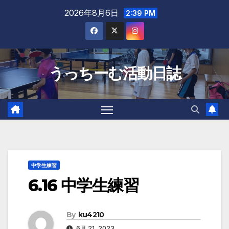
Skip
2026年8月6日
2:39 PM
to
content
うっちーむ活動日誌
中学生練習
6.16 中学生練習
By
ku4210
6月 21, 2023