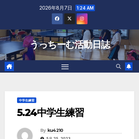
Skip
2026年8月7日
1:24 AM
to
content
うっちーむ活動日誌
中学生練習
5.24中学生練習
By
ku4210
5月 25, 2023