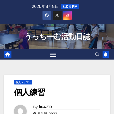
Skip
2026年8月8日
8:04 PM
to
content
うっちーむ活動日誌
個人レッスン
個人練習
By
ku4210
5月 15, 2023