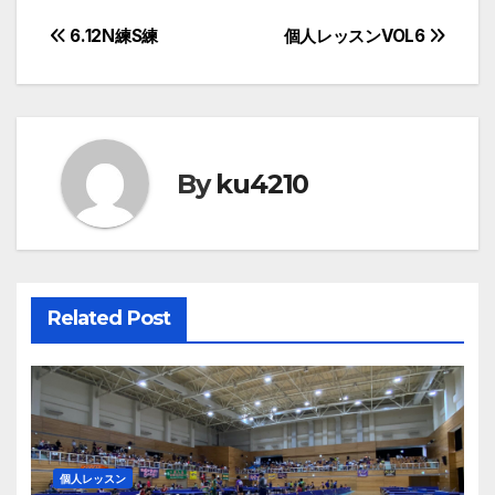
投
6.12N練S練
個人レッスンVOL6
稿
ナ
ビ
By
ku4210
ゲ
ー
シ
Related Post
ョ
ン
個人レッスン