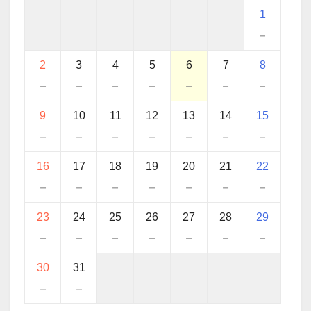
1
－
2
3
4
5
6
7
8
－
－
－
－
－
－
－
9
10
11
12
13
14
15
－
－
－
－
－
－
－
16
17
18
19
20
21
22
－
－
－
－
－
－
－
23
24
25
26
27
28
29
－
－
－
－
－
－
－
30
31
－
－