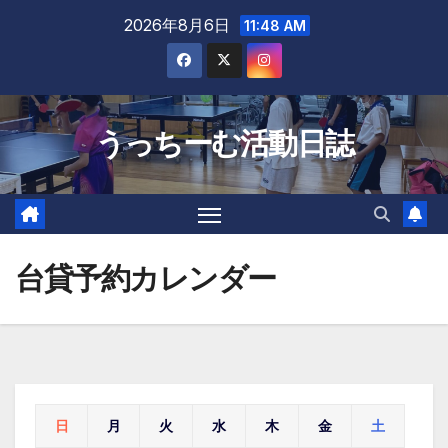
Skip
2026年8月6日
11:48 AM
to
content
うっちーむ活動日誌
台貸予約カレンダー
日
月
火
水
木
金
土