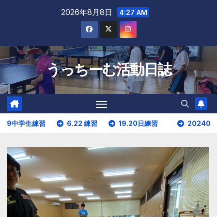
Skip
2026年8月8日
4:27 AM
to
content
うっちーむ活動日誌
中学生練習
6.22 練習
19.20日練習
20240406_練