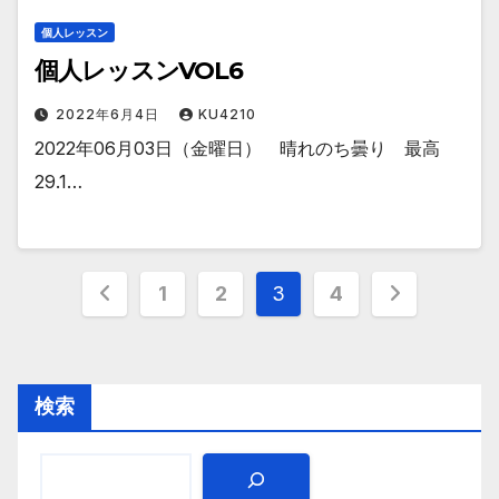
個人レッスン
個人レッスンVOL6
2022年6月4日
KU4210
2022年06月03日（金曜日） 晴れのち曇り 最高
29.1…
投
1
2
3
4
稿
の
検索
ペ
ー